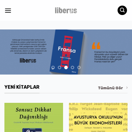
İçeriğe
atla
YENI KITAPLAR
Tümünü Gör