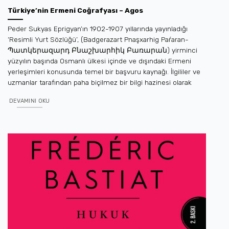
Türkiye’nin Ermeni Coğrafyası – Agos
Peder Sukyas Eprigyan’ın 1902-1907 yıllarında yayınladığı
‘Resimli Yurt Sözlüğü’, (Badgerazart Pnaşxarhig Paŕaran-
Պատկերազարդ Բնաշխարհիկ Բառարան) yirminci
yüzyılın başında Osmanlı ülkesi içinde ve dışındaki Ermeni
yerleşimleri konusunda temel bir başvuru kaynağı. İlgililer ve
uzmanlar tarafından paha biçilmez bir bilgi hazinesi olarak
DEVAMINI OKU