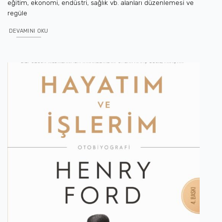
eğitim, ekonomi, endüstri, sağlık vb. alanları düzenlemesi ve
regüle
DEVAMINI OKU