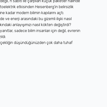
i değil, h sabiti ile çarpılan küçük paketler halinde
otoelektrik etkisinden Heisenberg’in belirsizlik
ne kadar modern bilimin kapılarını açtı.
ve enerji arasındaki bu gizemli ilişki nasıl
ındaki anlayışımızı nasıl kökten değiştirdi?
yanıtlar, sadece bilim insanları için değil, evrenin
ldı.
gerçekliğin düşündüğünüzden çok daha tuhaf