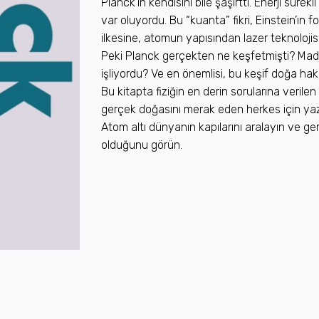
Planck’ın kendisini bile şaşırttı. Enerji sürekl
var oluyordu. Bu “kuanta” fikri, Einstein’ın f
ilkesine, atomun yapısından lazer teknolojisi
Peki Planck gerçekten ne keşfetmişti? Madde 
işliyordu? Ve en önemlisi, bu keşif doğa hakk
Bu kitapta fiziğin en derin sorularına verilen 
gerçek doğasını merak eden herkes için yazı
Atom altı dünyanın kapılarını aralayın ve 
olduğunu görün.