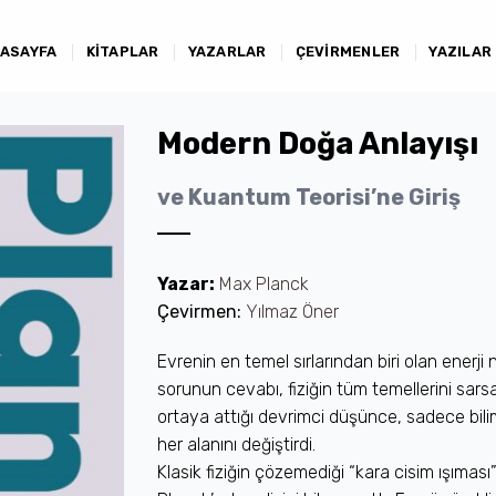
ASAYFA
KITAPLAR
YAZARLAR
ÇEVIRMENLER
YAZILAR
Modern Doğa Anlayışı
ve Kuantum Teorisi’ne Giriş
Yazar:
Max Planck
Çevirmen:
Yılmaz Öner
Evrenin en temel sırlarından biri olan enerji n
sorunun cevabı, fiziğin tüm temellerini sarsa
ortaya attığı devrimci düşünce, sadece bili
her alanını değiştirdi.
Klasik fiziğin çözemediği “kara cisim ışıması”