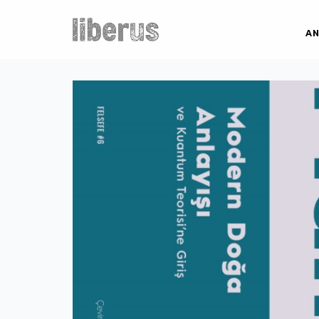
İçeriğe
atla
AN