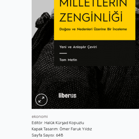
ekonomi
Editör: Halûk Kürşad Kopuzlu
Kapak Tasarım: Ömer Faruk Yıldız
Sayfa Sayısı: 648