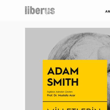
İçeriğe
atla
AN