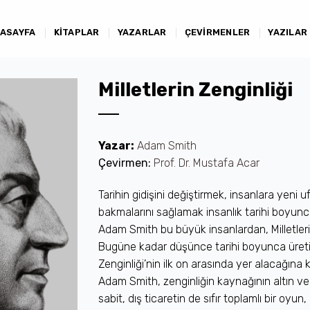
ASAYFA
KITAPLAR
YAZARLAR
ÇEVIRMENLER
YAZILAR
Milletlerin Zenginliği
Yazar:
Adam Smith
Çevirmen:
Prof. Dr. Mustafa Acar
Tarihin gidişini değiştirmek, insanlara yeni
bakmalarını sağlamak insanlık tarihi boyunc
Adam Smith bu büyük insanlardan, Milletlerin 
Bugüne kadar düşünce tarihi boyunca üretilmi
Zenginliği’nin ilk on arasında yer alacağına 
Adam Smith, zenginliğin kaynağının altın ve
sabit, dış ticaretin de sıfır toplamlı bir oyu