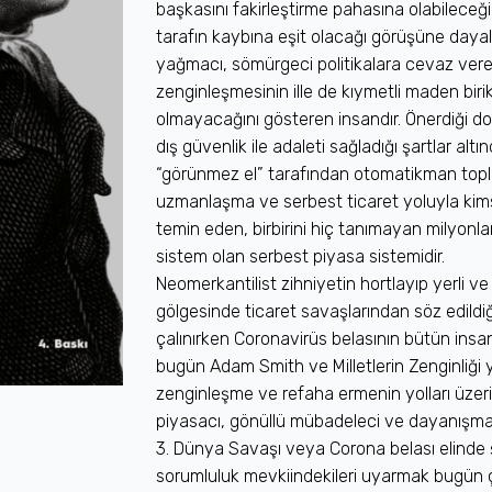
başkasını fakirleştirme pahasına olabileceği 
tarafın kaybına eşit olacağı görüşüne daya
yağmacı, sömürgeci politikalara cevaz veren 
zenginleşmesinin ille de kıymetli maden biri
olmayacağını gösteren insandır. Önerdiği doğ
dış güvenlik ile adaleti sağladığı şartlar alt
“görünmez el” tarafından otomatikman topl
uzmanlaşma ve serbest ticaret yoluyla ki
temin eden, birbirini hiç tanımayan milyonlar
sistem olan serbest piyasa sistemidir.
Neomerkantilist zihniyetin hortlayıp yerli ve m
gölgesinde ticaret savaşlarından söz edildi
çalınırken Coronavirüs belasının bütün insa
bugün Adam Smith ve Milletlerin Zenginliğ
zenginleşme ve refaha ermenin yolları üze
piyasacı, gönüllü mübadeleci ve dayanışmac
3. Dünya Savaşı veya Corona belası elind
sorumluluk mevkiindekileri uyarmak bugün çok